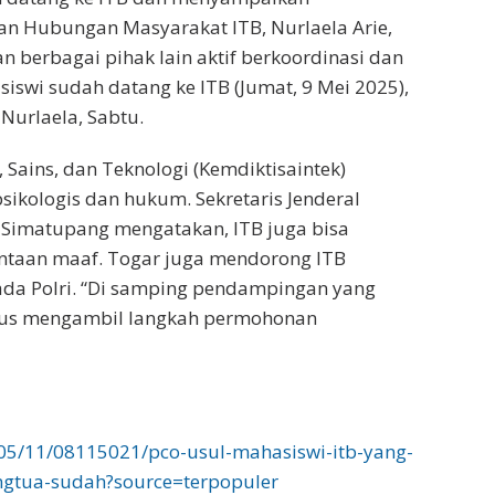
an Hubungan Masyarakat ITB, Nurlaela Arie,
n berbagai pihak lain aktif berkoordinasi dan
iswi sudah datang ke ITB (Jumat, 9 Mei 2025),
Nurlaela, Sabtu.
 Sains, dan Teknologi (Kemdiktisaintek)
sikologis dan hukum. Sekretaris Jenderal
t Simatupang mengatakan, ITB juga bisa
ntaan maaf. Togar juga mendorong ITB
a Polri. “Di samping pendampingan yang
mpus mengambil langkah permohonan
/05/11/08115021/pco-usul-mahasiswi-itb-yang-
ngtua-sudah?source=terpopuler