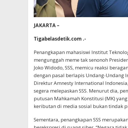
JAKARTA –
Tigabelasdetik.com .-
Penangkapan mahasiswi Institut Teknol
mengunggah meme tak senonoh Presiden 
Joko Widodo, SSS, memicu reaksi beragam
dengan pasal berlapis Undang-Undang Inf
Direktur Amnesty International Indones
segera melepaskan SSS. Menurut dia, p
putusan Mahkamah Konstitusi (MK) yang
keributan di media sosial bukan tindak p
Sementara, penangkapan SSS merupakan 
berekspresi di ruang siber. “Negara tidak