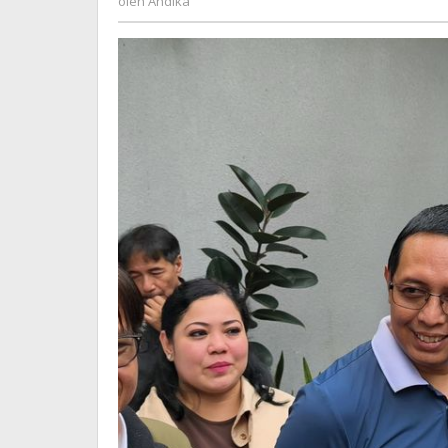
oleh
Andika
Minta
Maaf