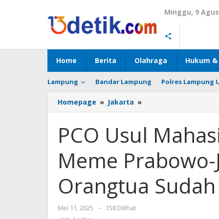
Lewati
Minggu, 9 Agus
ke
konten
Home
Berita
Olahraga
Hukum & 
Lampung
Bandar Lampung
Polres Lampung 
Homepage
»
Jakarta
»
PCO
Usul
Mahasiswi
PCO Usul Mahasi
ITB
yang
Meme Prabowo-J
Bikin
Meme
Prabowo-
Orangtua Sudah
Jokowi
Dibina,
Orangtua
Mei 11, 2025
oleh
-
158 Dilihat
Sudah
Andika