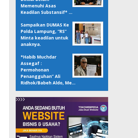
Memenuhi Asas
Keadilan Substansif* …
Sampaikan DUMAS Ke
Polda Lampung, “RS”
Minta keadilan untuk
anaknya.
*Habib Muchdar
Assegaf :
Permohonan
Penangguhan” Ali
Ridhok/Babeh Aldo, Me…