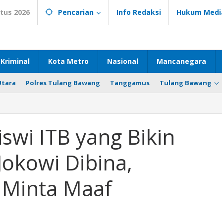
tus 2026
Pencarian
Info Redaksi
Hukum Medi
Kriminal
Kota Metro
Nasional
Mancanegara
Utara
Polres Tulang Bawang
Tanggamus
Tulang Bawang
swi ITB yang Bikin
okowi Dibina,
 Minta Maaf