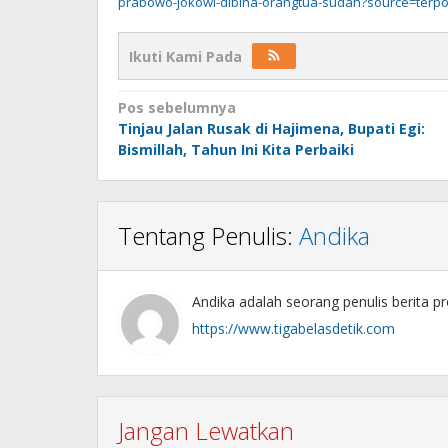
prabowo-jokowi-dibina-orangtua-sudah?source=terpo
Ikuti Kami Pada
Navigasi
Pos sebelumnya
Tinjau Jalan Rusak di Hajimena, Bupati Egi:
pos
Bismillah, Tahun Ini Kita Perbaiki
Tentang Penulis:
Andika
Andika adalah seorang penulis berita pr
https://www.tigabelasdetik.com
Jangan Lewatkan