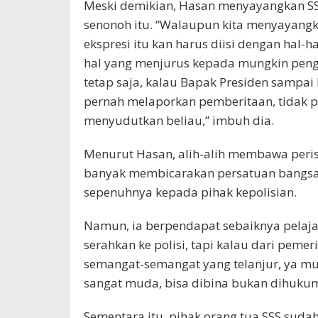
Meski demikian, Hasan menyayangkan 
senonoh itu. “Walaupun kita menyayangk
ekspresi itu kan harus diisi dengan hal-
hal yang menjurus kepada mungkin pengh
tetap saja, kalau Bapak Presiden sampai 
pernah melaporkan pemberitaan, tidak p
menyudutkan beliau,” imbuh dia.
Menurut Hasan, alih-alih membawa perist
banyak membicarakan persatuan bangsa. 
sepenuhnya kepada pihak kepolisian.
Namun, ia berpendapat sebaiknya pelajar 
serahkan ke polisi, tapi kalau dari peme
semangat-semangat yang telanjur, ya mun
sangat muda, bisa dibina bukan dihukum 
Sementara itu, pihak orang tua SSS sud