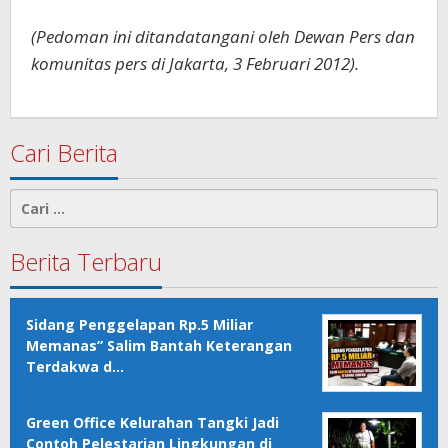
(Pedoman ini ditandatangani oleh Dewan Pers dan
komunitas pers di Jakarta, 3 Februari 2012).
Cari Berita
Cari
untuk:
Berita Terbaru
Sidang Penggelapan Rp.5 Miliar
Memanas” Salim Bantah Keterangan
Terdakwa d…
Green Office Kelurahan Tangki Jadi
Contoh Pelestarian Lingkungan di