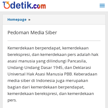
Lewati
ke
konten
Homepage
»
Pedoman
Media
Siber
Pedoman Media Siber
Juni
Kemerdekaan berpendapat, kemerdekaan
16,
berekspresi, dan kemerdekaan pers adalah hak
2022
oleh
asasi manusia yang dilindungi Pancasila,
Andika
Undang-Undang Dasar 1945, dan Deklarasi
Universal Hak Asasi Manusia PBB. Keberadaan
media siber di Indonesia juga merupakan
bagian dari kemerdekaan berpendapat,
kemerdekaan berekspresi, dan kemerdekaan
pers.