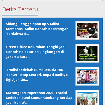
Berita Terbaru
Sidang Penggelapan Rp.5 Miliar
Memanas” Salim Bantah Keterangan
Terdakwa d…
Green Office Kelurahan Tangki Jadi
Contoh Pelestarian Lingkungan di
Jakarta Bara…
Tradisi Sedekah Bumi Berusia 206
Tahun Tetap Lestari, Bupati Radityo
Egi Ajak Ge…
Matangkan Paperahan 2026, Tradisi
Sedekah Bumi Sumur Kumbang Bersiap
Jadi Ikon W…