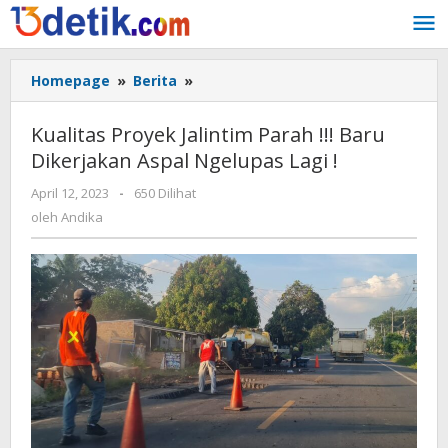
Lewati
ke
konten
Homepage
»
Berita
»
Kualitas
Proyek
Jalintim
Kualitas Proyek Jalintim Parah !!! Baru
Parah
Dikerjakan Aspal Ngelupas Lagi !
!!!
Baru
April 12, 2023
oleh
-
650 Dilihat
Dikerjakan
Andika
oleh
Andika
Aspal
Ngelupas
Lagi
!