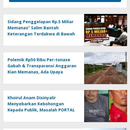
Sidang Penggelapan Rp.5 Miliar
Memanas” Salim Bantah
Keterangan Terdakwa di Bawah
Sumpah!
Polemik Rp50 Ribu Per-tonase
Gabah & Transparansi Anggaran
Kian Memanas, Ada Upaya
Pembungkaman Suara Publik….!!
*” PORTAL vs KEBIJAKAN
BODONG
Khoirul Anam Disinyalir
Menyebarkan Kebohongan
Kepada Publik, Masalah PORTAL
JALAN Kian Memanas….!!!?
(Undang-undang vs Kebijakan
Bodong).