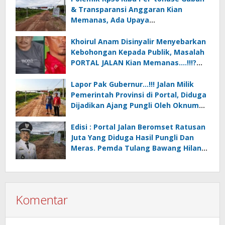
& Transparansi Anggaran Kian
Memanas, Ada Upaya
Pembungkaman Suara Publik….!! *”
PORTAL vs KEBIJAKAN BODONG
Khoirul Anam Disinyalir Menyebarkan
Kebohongan Kepada Publik, Masalah
PORTAL JALAN Kian Memanas….!!!?
(Undang-undang vs Kebijakan
Bodong).
Lapor Pak Gubernur…!!! Jalan Milik
Pemerintah Provinsi di Portal, Diduga
Dijadikan Ajang Pungli Oleh Oknum
Kakam Khoirul Anam Cs
Edisi : Portal Jalan Beromset Ratusan
Juta Yang Diduga Hasil Pungli Dan
Meras. Pemda Tulang Bawang Hilang
Wibawa Oleh Kakam Hargo Rejo…?
Komentar