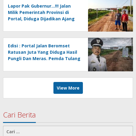
Lapor Pak Gubernur…!!! Jalan
Milik Pemerintah Provinsi di
Portal, Diduga Dijadikan Ajang
Pungli Oleh Oknum Kakam
Khoirul Anam Cs
Edisi : Portal Jalan Beromset
Ratusan Juta Yang Diduga Hasil
Pungli Dan Meras. Pemda Tulang
Bawang Hilang Wibawa Oleh
Kakam Hargo Rejo…?
View More
Cari Berita
Cari
untuk: