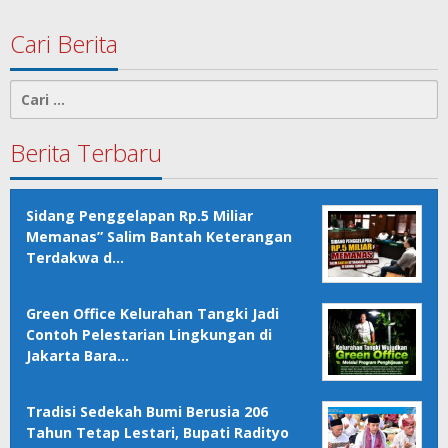
Cari Berita
Cari
untuk:
Berita Terbaru
Sidang Penggelapan Rp.5 Miliar
Memanas” Salim Bantah Keterangan
Terdakwa d…
Green Office Kelurahan Tangki Jadi
Contoh Pelestarian Lingkungan di
Jakarta Bara…
Tradisi Sedekah Bumi Berusia 206
Tahun Tetap Lestari, Bupati Radityo