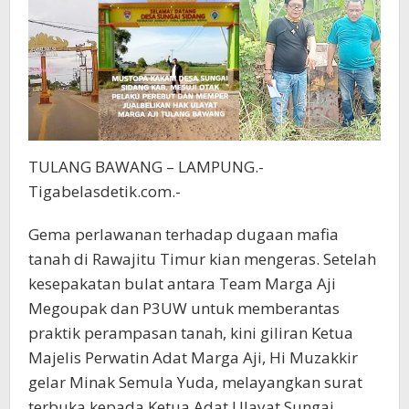
Ulayat
Sungai
Sidang
Dan
Hak
Adat
Ulayat
Marga
Aji.
TULANG BAWANG – LAMPUNG.-
Tigabelasdetik.com.-
Gema perlawanan terhadap dugaan mafia
tanah di Rawajitu Timur kian mengeras. Setelah
kesepakatan bulat antara Team Marga Aji
Megoupak dan P3UW untuk memberantas
praktik perampasan tanah, kini giliran Ketua
Majelis Perwatin Adat Marga Aji, Hi Muzakkir
gelar Minak Semula Yuda, melayangkan surat
terbuka kepada Ketua Adat Ulayat Sungai