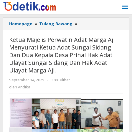
Lewati
ke
konten
Homepage
»
Tulang Bawang
»
Ketua
Majelis
Perwatin
Ketua Majelis Perwatin Adat Marga Aji
Adat
Menyurati Ketua Adat Sungai Sidang
Marga
Dan Dua Kepala Desa Prihal Hak Adat
Aji
Menyurati
Ulayat Sungai Sidang Dan Hak Adat
Ketua
Ulayat Marga Aji.
Adat
Sungai
September 14, 2025
oleh
-
188 Dilihat
Andika
Sidang
oleh
Andika
Dan
Dua
Kepala
Desa
Prihal
Hak
Adat