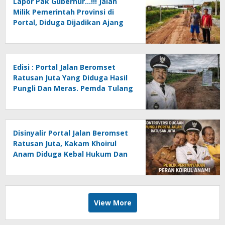
Lapor Pak Gubernur…!!! Jalan
Milik Pemerintah Provinsi di
Portal, Diduga Dijadikan Ajang
Pungli Oleh Oknum Kakam
Khoirul Anam Cs
Edisi : Portal Jalan Beromset
Ratusan Juta Yang Diduga Hasil
Pungli Dan Meras. Pemda Tulang
Bawang Hilang Wibawa Oleh
Kakam Hargo Rejo…?
Disinyalir Portal Jalan Beromset
Ratusan Juta, Kakam Khoirul
Anam Diduga Kebal Hukum Dan
Melecehkan Program
Pemerintah.
View More