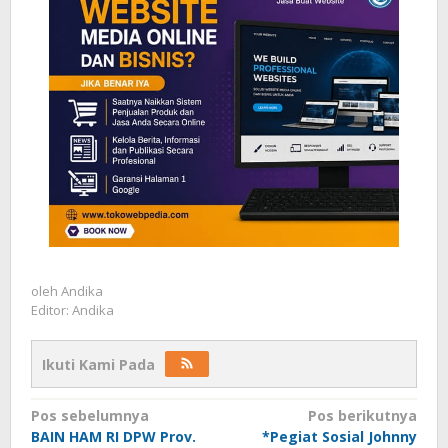
oleh
Andika
Editor: Andika
Ikuti Kami Pada
Navigasi
Pos sebelumnya
Pos berikutnya
BAIN HAM RI DPW Prov.
*Pegiat Sosial Johnny
pos