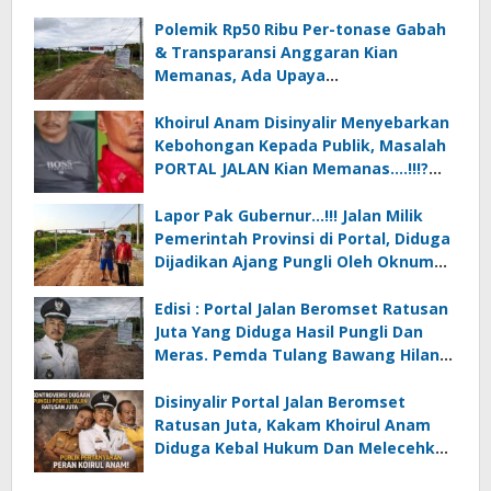
Polemik Rp50 Ribu Per-tonase Gabah
& Transparansi Anggaran Kian
Memanas, Ada Upaya
Pembungkaman Suara Publik….!! *”
PORTAL vs KEBIJAKAN BODONG
Khoirul Anam Disinyalir Menyebarkan
Kebohongan Kepada Publik, Masalah
PORTAL JALAN Kian Memanas….!!!?
(Undang-undang vs Kebijakan
Bodong).
Lapor Pak Gubernur…!!! Jalan Milik
Pemerintah Provinsi di Portal, Diduga
Dijadikan Ajang Pungli Oleh Oknum
Kakam Khoirul Anam Cs
Edisi : Portal Jalan Beromset Ratusan
Juta Yang Diduga Hasil Pungli Dan
Meras. Pemda Tulang Bawang Hilang
Wibawa Oleh Kakam Hargo Rejo…?
Disinyalir Portal Jalan Beromset
Ratusan Juta, Kakam Khoirul Anam
Diduga Kebal Hukum Dan Melecehkan
Program Pemerintah.