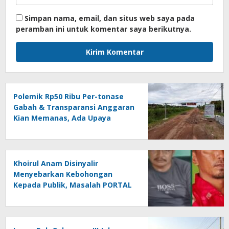
Simpan nama, email, dan situs web saya pada
peramban ini untuk komentar saya berikutnya.
Polemik Rp50 Ribu Per-tonase
Gabah & Transparansi Anggaran
Kian Memanas, Ada Upaya
Pembungkaman Suara Publik….!!
*” PORTAL vs KEBIJAKAN
BODONG
Khoirul Anam Disinyalir
Menyebarkan Kebohongan
Kepada Publik, Masalah PORTAL
JALAN Kian Memanas….!!!?
(Undang-undang vs Kebijakan
Bodong).