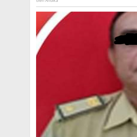
oleh
Andika
Menjadi
Sorotan
Publik.