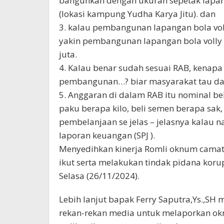
bangunkan dengan ukuran sepetak lapang
(lokasi kampung Yudha Karya Jitu). dan
3. kalau pembangunan lapangan bola volly
yakin pembangunan lapangan bola volly 
juta.
4. Kalau benar sudah sesuai RAB, kenapa k
pembangunan…? biar masyarakat tau dan 
5. Anggaran di dalam RAB itu nominal bel
paku berapa kilo, beli semen berapa sak,
pembelanjaan se jelas – jelasnya kalau
laporan keuangan (SPJ ).
Menyedihkan kinerja Romli oknum camat
ikut serta melakukan tindak pidana korup
Selasa (26/11/2024).
Lebih lanjut bapak Ferry Saputra,Ys.,SH
rekan-rekan media untuk melaporkan o