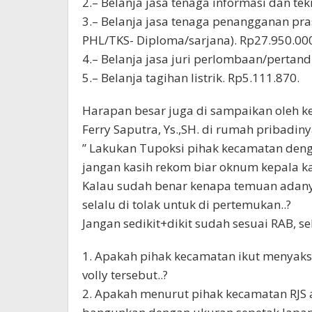
2.– Belanja jasa tenaga informasi dan te
3.– Belanja jasa tenaga penangganan pr
PHL/TKS- Diploma/sarjana). Rp27.950.00
4.– Belanja jasa juri perlombaan/pertand
5.– Belanja tagihan listrik. Rp5.111.870.
Harapan besar juga di sampaikan oleh 
Ferry Saputra, Ys.,SH. di rumah pribadinya
” Lakukan Tupoksi pihak kecamatan denga
jangan kasih rekom biar oknum kepala k
Kalau sudah benar kenapa temuan adanya
selalu di tolak untuk di pertemukan..?
Jangan sedikit+dikit sudah sesuai RAB, se
1. Apakah pihak kecamatan ikut menyak
volly tersebut..?
2. Apakah menurut pihak kecamatan RJS 