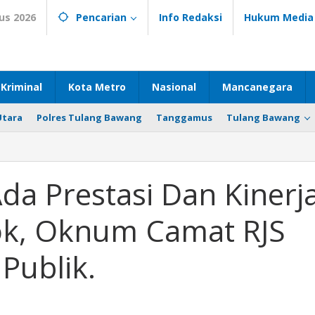
us 2026
Pencarian
Info Redaksi
Hukum Media
Kriminal
Kota Metro
Nasional
Mancanegara
Utara
Polres Tulang Bawang
Tanggamus
Tulang Bawang
Ada Prestasi Dan Kinerj
lok, Oknum Camat RJS
Publik.