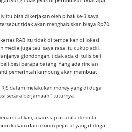
an yang tidak jelas di peruntukan buat apa
 itu bisa dikerjakan oleh pihak ke-3 saya
tersebut tidak akan menghabiskan biaya Rp70
ertas RAB itu tidak di tempelkan di lokasi
media juga tau, saya rasa itu cukup adil.
anjanya glondongan, tidak ada di tulis beli
 beli besi berapa batang. Yang ada rincian
 nanti pemerintah kampung akan membuat
 RJS dalam melakukan money yang di duga
si secara berjamaah.” tuturnya.
 menambahkan, akan siap apabila diminta
knum kakam dan oknum pejabat yang diduga