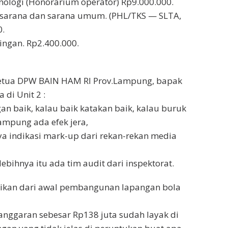
knologi (Honorarium operator) Rp9.000.000.
asarana dan sarana umum. (PHL/TKS — SLTA,
0.
ingan. Rp2.400.000.
ketua DPW BAIN HAM RI Prov.Lampung, bapak
 di Unit 2 :
n baik, kalau baik katakan baik, kalau buruk
ampung ada efek jera,
 indikasi mark-up dari rekan-rekan media
lebihnya itu ada tim audit dari inspektorat.
sikan dari awal pembangunan lapangan bola
anggaran sebesar Rp138 juta sudah layak di