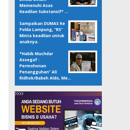
Memenuhi Asas
Keadilan Substansif* …
Sampaikan DUMAS Ke
Polda Lampung, “RS”
Minta keadilan untuk
anaknya.
*Habib Muchdar
Assegaf :
Permohonan
Penangguhan” Ali
Ridhok/Babeh Aldo, Me…