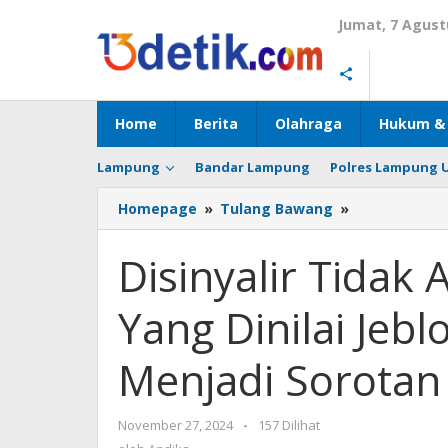
Lewati
Jumat, 7 Agust
ke
konten
Home
Berita
Olahraga
Hukum & 
Lampung
Bandar Lampung
Polres Lampung 
Homepage
»
Tulang Bawang
»
Disinyalir
Tidak
Ada
Disinyalir Tidak 
Prestasi
Dan
Yang Dinilai Jeb
Kinerja
Yang
Dinilai
Menjadi Sorotan 
Jeblok,
Oknum
Camat
November 27, 2024
oleh
-
157 Dilihat
RJS
Andika