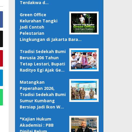
Terdakwa d…
Green Office
Kelurahan Tangki
Jadi Contoh
Pelestarian
Lingkungan di Jakarta Bara…
Tradisi Sedekah Bumi
Berusia 206 Tahun
Tetap Lestari, Bupati
Radityo Egi Ajak Ge…
Matangkan
Paperahan 2026,
Tradisi Sedekah Bumi
Sumur Kumbang
Bersiap Jadi Ikon W…
*Kajian Hukum
Akademisi : PBB
Dinilai Belum