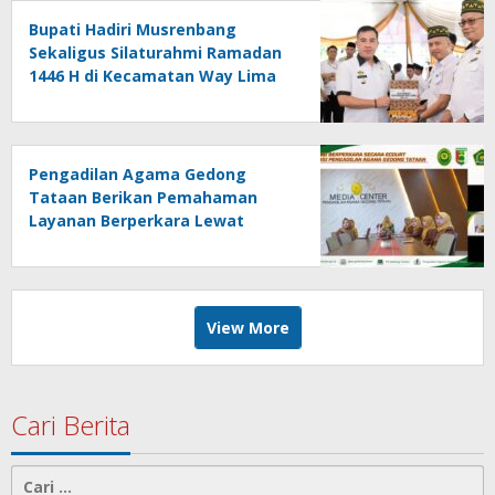
Bupati Hadiri Musrenbang
Sekaligus Silaturahmi Ramadan
1446 H di Kecamatan Way Lima
dan Gedong Tataan
Pengadilan Agama Gedong
Tataan Berikan Pemahaman
Layanan Berperkara Lewat
Sosialisasi E-Court dan Inovasi
View More
Cari Berita
Cari