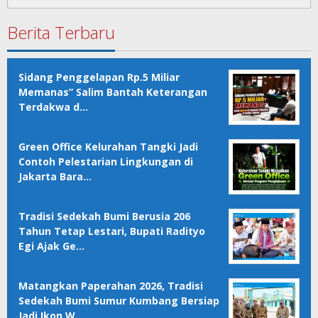
untuk:
Berita Terbaru
Sidang Penggelapan Rp.5 Miliar
Memanas” Salim Bantah Keterangan
Terdakwa d…
Green Office Kelurahan Tangki Jadi
Contoh Pelestarian Lingkungan di
Jakarta Bara…
Tradisi Sedekah Bumi Berusia 206
Tahun Tetap Lestari, Bupati Radityo
Egi Ajak Ge…
Matangkan Paperahan 2026, Tradisi
Sedekah Bumi Sumur Kumbang Bersiap
Jadi Ikon W…