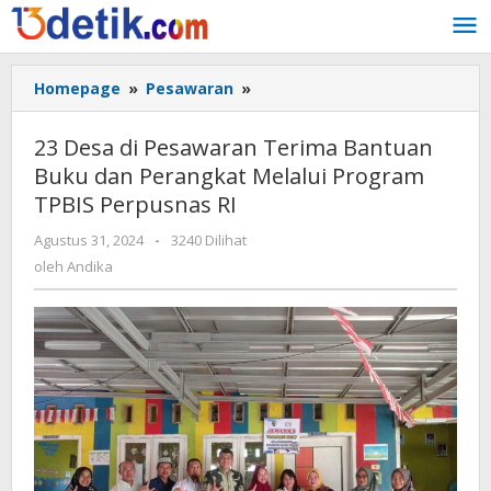
Lewati
ke
konten
Homepage
»
Pesawaran
»
23
Desa
di
23 Desa di Pesawaran Terima Bantuan
Pesawaran
Buku dan Perangkat Melalui Program
Terima
TPBIS Perpusnas RI
Bantuan
Buku
Agustus 31, 2024
oleh
-
3240 Dilihat
dan
Andika
oleh
Andika
Perangkat
Melalui
Program
TPBIS
Perpusnas
RI