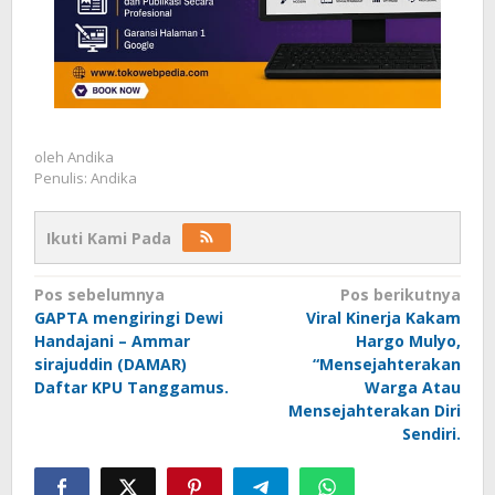
oleh
Andika
Penulis: Andika
Ikuti Kami Pada
Navigasi
Pos sebelumnya
Pos berikutnya
GAPTA mengiringi Dewi
Viral Kinerja Kakam
pos
Handajani – Ammar
Hargo Mulyo,
sirajuddin (DAMAR)
“Mensejahterakan
Daftar KPU Tanggamus.
Warga Atau
Mensejahterakan Diri
Sendiri.