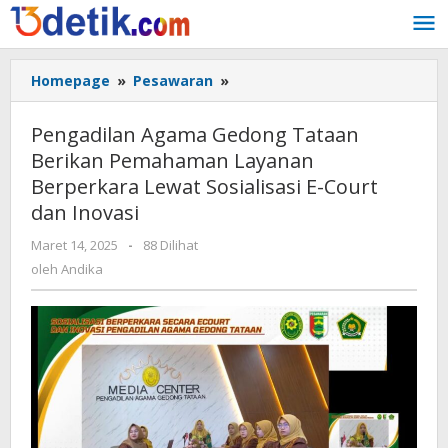
Lewati
ke
konten
Homepage
»
Pesawaran
»
Pengadilan
Agama
Gedong
Pengadilan Agama Gedong Tataan
Tataan
Berikan Pemahaman Layanan
Berikan
Berperkara Lewat Sosialisasi E-Court
Pemahaman
Layanan
dan Inovasi
Berperkara
Maret 14, 2025
oleh
-
88 Dilihat
Lewat
Andika
oleh
Andika
Sosialisasi
E-
Court
dan
Inovasi