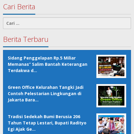
Cari Berita
Cari
untuk:
Berita Terbaru
Sidang Penggelapan Rp.5 Miliar
Memanas” Salim Bantah Keterangan
Terdakwa d…
Green Office Kelurahan Tangki Jadi
Contoh Pelestarian Lingkungan di
Jakarta Bara…
Tradisi Sedekah Bumi Berusia 206
Tahun Tetap Lestari, Bupati Radityo
Egi Ajak Ge…