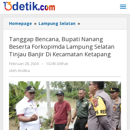
Lewati
ke
konten
Homepage
»
Lampung Selatan
»
Tanggap
Bencana,
Bupati
Tanggap Bencana, Bupati Nanang
Nanang
Beserta Forkopimda Lampung Selatan
Beserta
Tinjau Banjir Di Kecamatan Ketapang
Forkopimda
Lampung
Februari 28, 2024
oleh
-
13245 Dilihat
Selatan
Andika
oleh
Andika
Tinjau
Banjir
Di
Kecamatan
Ketapang