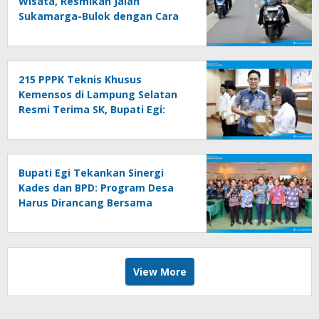
Wisata, Resmikan Jalan
Sukamarga-Bulok dengan Cara
Sederhana
215 PPPK Teknis Khusus
Kemensos di Lampung Selatan
Resmi Terima SK, Bupati Egi:
Jadikan Ladang Ibadah,
Bekerjalah dengan Hati
Bupati Egi Tekankan Sinergi
Kades dan BPD: Program Desa
Harus Dirancang Bersama
View More