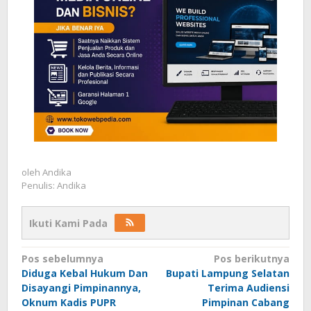
oleh
Andika
Penulis: Andika
Ikuti Kami Pada
Navigasi
Pos sebelumnya
Pos berikutnya
Diduga Kebal Hukum Dan
Bupati Lampung Selatan
pos
Disayangi Pimpinannya,
Terima Audiensi
Oknum Kadis PUPR
Pimpinan Cabang