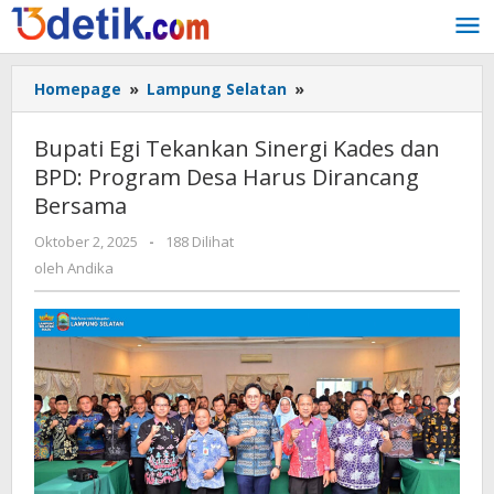
Lewati
ke
konten
Homepage
»
Lampung Selatan
»
Bupati
Egi
Tekankan
Bupati Egi Tekankan Sinergi Kades dan
Sinergi
BPD: Program Desa Harus Dirancang
Kades
Bersama
dan
BPD:
Oktober 2, 2025
oleh
-
188 Dilihat
Program
Andika
oleh
Andika
Desa
Harus
Dirancang
Bersama