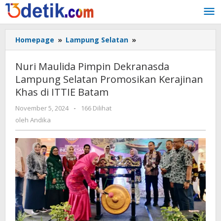
Lewati
ke
konten
Homepage
»
Lampung Selatan
»
Nuri
Maulida
Pimpin
Nuri Maulida Pimpin Dekranasda
Dekranasda
Lampung Selatan Promosikan Kerajinan
Lampung
Khas di ITTIE Batam
Selatan
Promosikan
November 5, 2024
oleh
-
166 Dilihat
Kerajinan
Andika
oleh
Andika
Khas
di
ITTIE
Batam