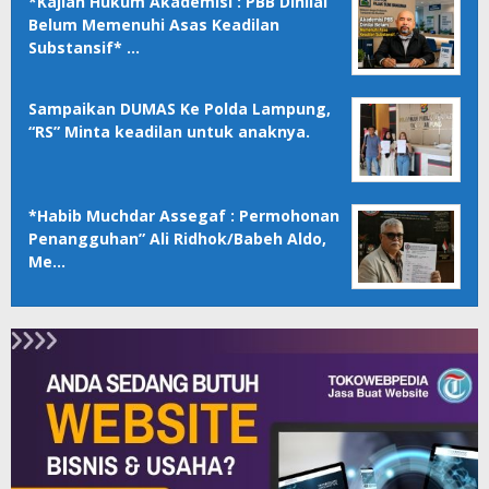
*Kajian Hukum Akademisi : PBB Dinilai
Belum Memenuhi Asas Keadilan
Substansif* …
Sampaikan DUMAS Ke Polda Lampung,
“RS” Minta keadilan untuk anaknya.
*Habib Muchdar Assegaf : Permohonan
Penangguhan” Ali Ridhok/Babeh Aldo,
Me…