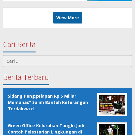
View More
Cari Berita
Cari
untuk:
Berita Terbaru
Sidang Penggelapan Rp.5 Miliar
Memanas” Salim Bantah Keterangan
Terdakwa d…
Green Office Kelurahan Tangki Jadi
Contoh Pelestarian Lingkungan di