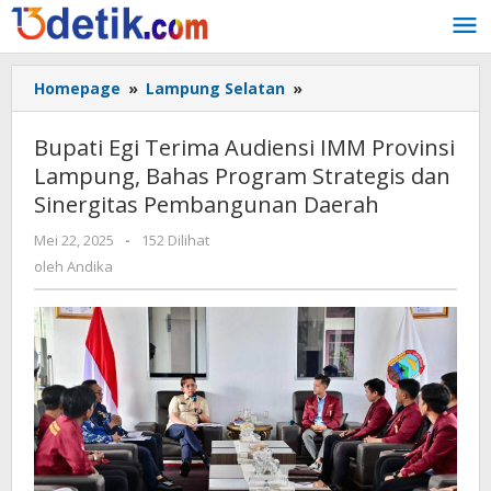
Lewati
ke
konten
Homepage
»
Lampung Selatan
»
Bupati
Egi
Terima
Bupati Egi Terima Audiensi IMM Provinsi
Audiensi
Lampung, Bahas Program Strategis dan
IMM
Sinergitas Pembangunan Daerah
Provinsi
Lampung,
Mei 22, 2025
oleh
-
152 Dilihat
Bahas
Andika
oleh
Andika
Program
Strategis
dan
Sinergitas
Pembangunan
Daerah