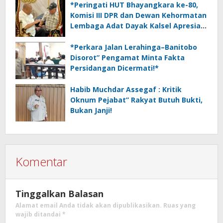
*Peringati HUT Bhayangkara ke-80,
Komisi III DPR dan Dewan Kehormatan
Lembaga Adat Dayak Kalsel Apresiasi
Kinerja Polri*
*Perkara Jalan Lerahinga–Banitobo
Disorot” Pengamat Minta Fakta
Persidangan Dicermati!*
Habib Muchdar Assegaf : Kritik
Oknum Pejabat” Rakyat Butuh Bukti,
Bukan Janji!
Komentar
Tinggalkan Balasan
Alamat email Anda tidak akan dipublikasikan.
Ruas yang
wajib ditandai
*