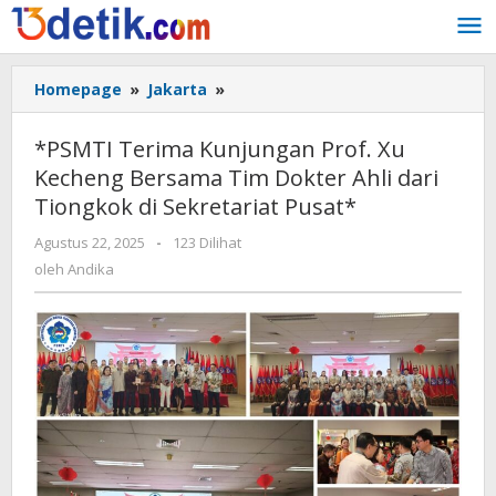
Lewati
ke
konten
Homepage
»
Jakarta
»
*PSMTI
Terima
Kunjungan
*PSMTI Terima Kunjungan Prof. Xu
Prof.
Kecheng Bersama Tim Dokter Ahli dari
Xu
Tiongkok di Sekretariat Pusat*
Kecheng
Bersama
Agustus 22, 2025
oleh
-
123 Dilihat
Tim
Andika
oleh
Andika
Dokter
Ahli
dari
Tiongkok
di
Sekretariat
Pusat*