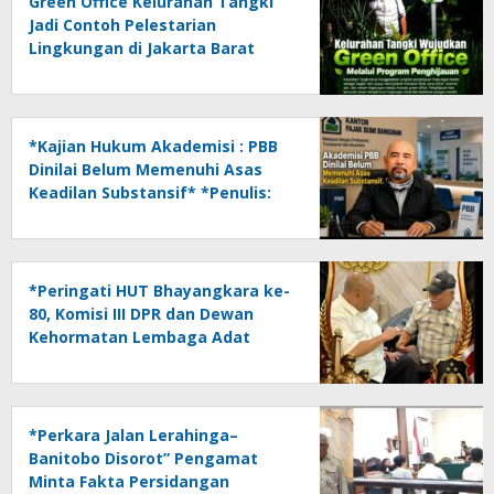
Green Office Kelurahan Tangki
Jadi Contoh Pelestarian
Lingkungan di Jakarta Barat
*Kajian Hukum Akademisi : PBB
Dinilai Belum Memenuhi Asas
Keadilan Substansif* *Penulis:
Herry Kasymir Oyin*
*Peringati HUT Bhayangkara ke-
80, Komisi III DPR dan Dewan
Kehormatan Lembaga Adat
Dayak Kalsel Apresiasi Kinerja
Polri*
*Perkara Jalan Lerahinga–
Banitobo Disorot” Pengamat
Minta Fakta Persidangan