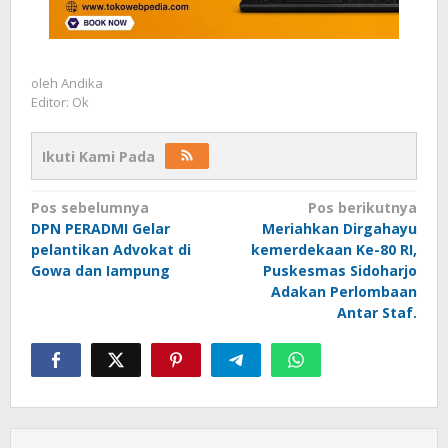
oleh
Andika
Editor: Ok
Ikuti Kami Pada
Navigasi
Pos sebelumnya
Pos berikutnya
DPN PERADMI Gelar
Meriahkan Dirgahayu
pos
pelantikan Advokat di
kemerdekaan Ke-80 RI,
Gowa dan Iampung
Puskesmas Sidoharjo
Adakan Perlombaan
Antar Staf.