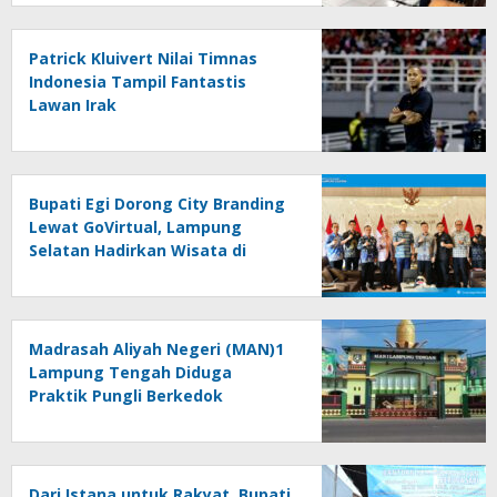
Patrick Kluivert Nilai Timnas
Indonesia Tampil Fantastis
Lawan Irak
Bupati Egi Dorong City Branding
Lewat GoVirtual, Lampung
Selatan Hadirkan Wisata di
Kabin Pesawat
Madrasah Aliyah Negeri (MAN)1
Lampung Tengah Diduga
Praktik Pungli Berkedok
Sumbangan Melalui Komite Ini
Faktanya …!!!
Dari Istana untuk Rakyat, Bupati