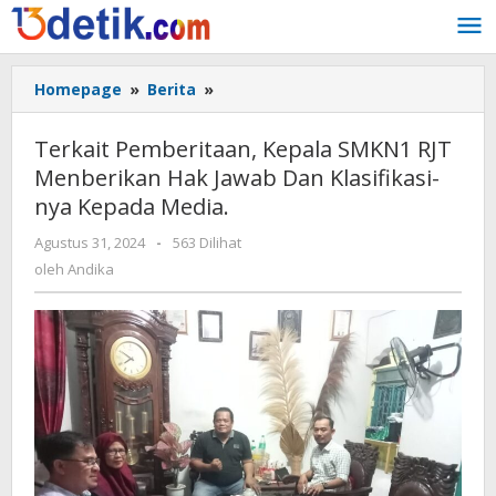
Lewati
ke
konten
Homepage
»
Berita
»
Terkait
Pemberitaan,
Kepala
Terkait Pemberitaan, Kepala SMKN1 RJT
SMKN1
Menberikan Hak Jawab Dan Klasifikasi-
RJT
nya Kepada Media.
Menberikan
Hak
Agustus 31, 2024
oleh
-
563 Dilihat
Jawab
Andika
oleh
Andika
Dan
Klasifikasi-
nya
Kepada
Media.