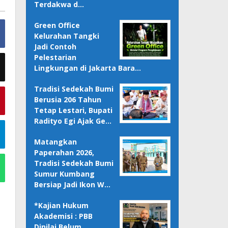
Terdakwa d…
Green Office
Kelurahan Tangki
Jadi Contoh
Pelestarian
Lingkungan di Jakarta Bara…
Tradisi Sedekah Bumi
Berusia 206 Tahun
Tetap Lestari, Bupati
Radityo Egi Ajak Ge…
Matangkan
Paperahan 2026,
Tradisi Sedekah Bumi
Sumur Kumbang
Bersiap Jadi Ikon W…
*Kajian Hukum
Akademisi : PBB
Dinilai Belum