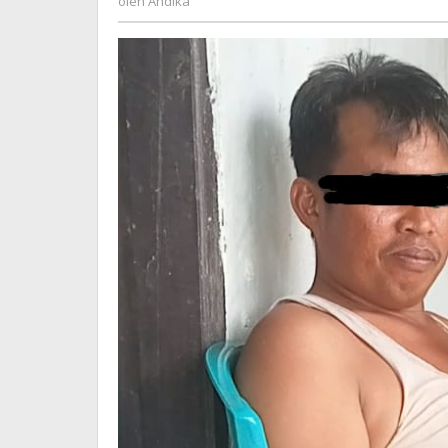
oleh
Andika
Diselewengkan
Oleh
Oknum
Kades.