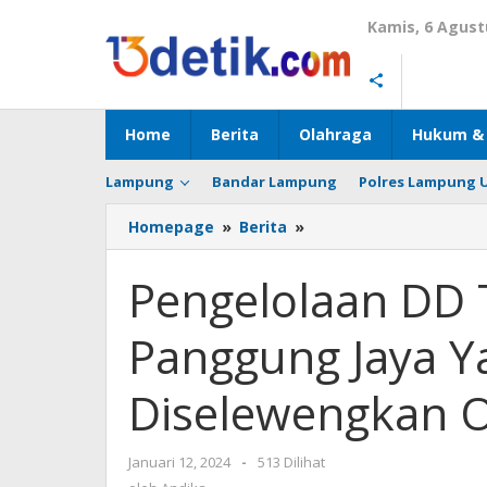
Lewati
Kamis, 6 Agust
ke
konten
Home
Berita
Olahraga
Hukum & 
Lampung
Bandar Lampung
Polres Lampung 
Homepage
»
Berita
»
Pengelolaan
DD
TA
Pengelolaan DD 
2018-
2023
Panggung Jaya Y
di
Desa
Panggung
Diselewengkan 
Jaya
Yang
Diduga
Januari 12, 2024
oleh
-
513 Dilihat
Keras
Andika