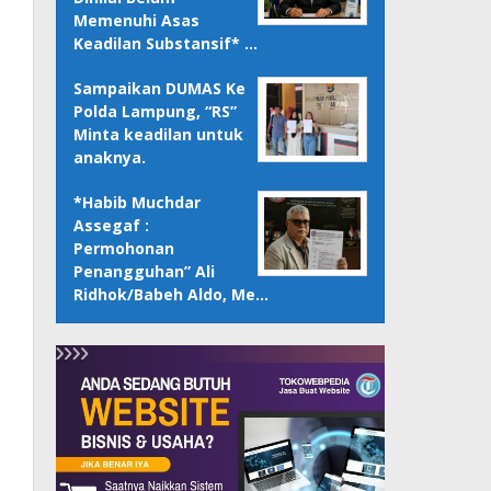
Memenuhi Asas
Keadilan Substansif* …
Sampaikan DUMAS Ke
Polda Lampung, “RS”
Minta keadilan untuk
anaknya.
*Habib Muchdar
Assegaf :
Permohonan
Penangguhan” Ali
Ridhok/Babeh Aldo, Me…