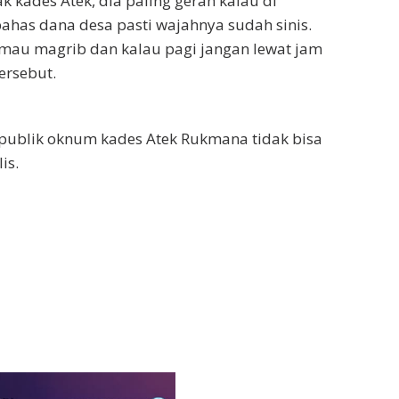
 kades Atek, dia paling gerah kalau di
ahas dana desa pasti wajahnya sudah sinis.
mau magrib dan kalau pagi jangan lewat jam
ersebut.
 publik oknum kades Atek Rukmana tidak bisa
is.