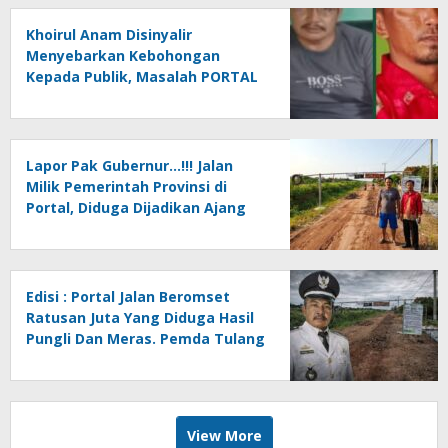
BODONG
Khoirul Anam Disinyalir
Menyebarkan Kebohongan
Kepada Publik, Masalah PORTAL
JALAN Kian Memanas….!!!?
(Undang-undang vs Kebijakan
Bodong).
Lapor Pak Gubernur…!!! Jalan
Milik Pemerintah Provinsi di
Portal, Diduga Dijadikan Ajang
Pungli Oleh Oknum Kakam
Khoirul Anam Cs
Edisi : Portal Jalan Beromset
Ratusan Juta Yang Diduga Hasil
Pungli Dan Meras. Pemda Tulang
Bawang Hilang Wibawa Oleh
Kakam Hargo Rejo…?
View More