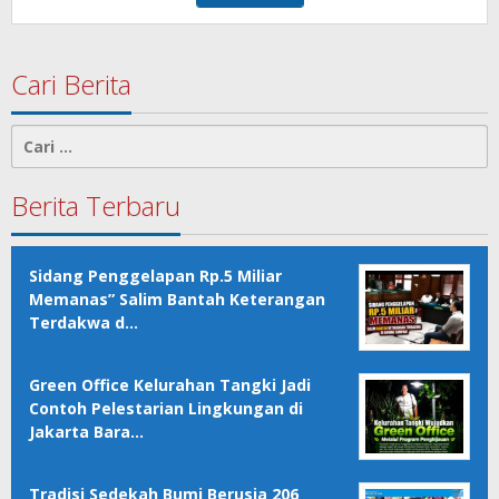
Cari Berita
Cari
untuk:
Berita Terbaru
Sidang Penggelapan Rp.5 Miliar
Memanas” Salim Bantah Keterangan
Terdakwa d…
Green Office Kelurahan Tangki Jadi
Contoh Pelestarian Lingkungan di
Jakarta Bara…
Tradisi Sedekah Bumi Berusia 206