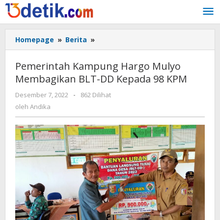
Lewati
ke
konten
Homepage
»
Berita
»
Pemerintah
Kampung
Hargo
Pemerintah Kampung Hargo Mulyo
Mulyo
Membagikan BLT-DD Kepada 98 KPM
Membagikan
BLT-
Desember 7, 2022
oleh
-
862 Dilihat
DD
Andika
oleh
Andika
Kepada
98
KPM