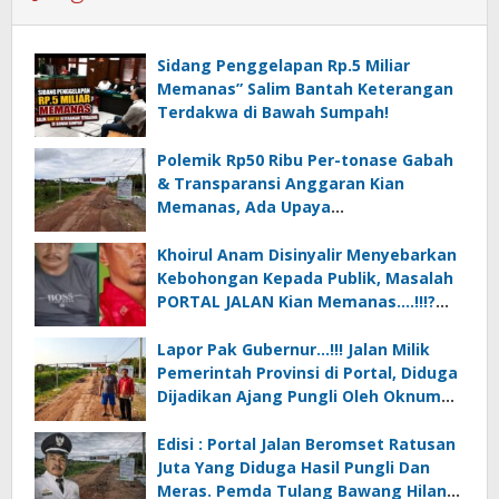
Sidang Penggelapan Rp.5 Miliar
Memanas” Salim Bantah Keterangan
Terdakwa di Bawah Sumpah!
Polemik Rp50 Ribu Per-tonase Gabah
& Transparansi Anggaran Kian
Memanas, Ada Upaya
Pembungkaman Suara Publik….!! *”
PORTAL vs KEBIJAKAN BODONG
Khoirul Anam Disinyalir Menyebarkan
Kebohongan Kepada Publik, Masalah
PORTAL JALAN Kian Memanas….!!!?
(Undang-undang vs Kebijakan
Bodong).
Lapor Pak Gubernur…!!! Jalan Milik
Pemerintah Provinsi di Portal, Diduga
Dijadikan Ajang Pungli Oleh Oknum
Kakam Khoirul Anam Cs
Edisi : Portal Jalan Beromset Ratusan
Juta Yang Diduga Hasil Pungli Dan
Meras. Pemda Tulang Bawang Hilang