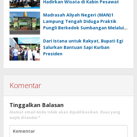
Hadirkan Wisata di Kabin Pesawat
Madrasah Aliyah Negeri (MAN)1
Lampung Tengah Diduga Praktik
Pungli Berkedok Sumbangan Melalui
Komite Ini Faktanya …!!!
Dari Istana untuk Rakyat, Bupati Egi
Salurkan Bantuan Sapi Kurban
Presiden
Komentar
Tinggalkan Balasan
Alamat email Anda tidak akan dipublikasikan.
Ruas yang
wajib ditandai
*