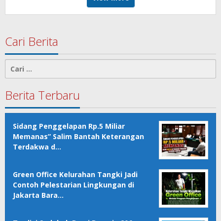
Cari Berita
Cari
untuk:
Berita Terbaru
Sidang Penggelapan Rp.5 Miliar
Memanas” Salim Bantah Keterangan
Terdakwa d…
Green Office Kelurahan Tangki Jadi
Contoh Pelestarian Lingkungan di
Jakarta Bara…