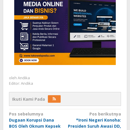
oleh
Andika
Editor: Andika
Ikuti Kami Pada
Navigasi
Pos sebelumnya
Pos berikutnya
Dugaan Korupsi Dana
*Ironi Negeri Konoha:
pos
BOS Oleh Oknum Kepsek
Presiden Suruh Awasi DD,