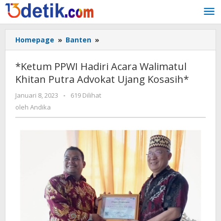
Lewati
ke
konten
Homepage
»
Banten
»
*Ketum
PPWI
Hadiri
*Ketum PPWI Hadiri Acara Walimatul
Acara
Khitan Putra Advokat Ujang Kosasih*
Walimatul
Khitan
Januari 8, 2023
oleh
-
619 Dilihat
Putra
Andika
oleh
Andika
Advokat
Ujang
Kosasih*