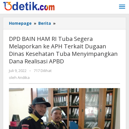
Lewati
ke
konten
Homepage
»
Berita
»
DPD
BAIN
HAM
DPD BAIN HAM RI Tuba Segera
RI
Melaporkan ke APH Terkait Dugaan
Tuba
Dinas Kesehatan Tuba Menyimpangkan
Segera
Melaporkan
Dana Realisasi APBD
ke
Juli 9, 2022
oleh
-
717 Dilihat
APH
Andika
oleh
Andika
Terkait
Dugaan
Dinas
Kesehatan
Tuba
Menyimpangkan
Dana
Realisasi
APBD