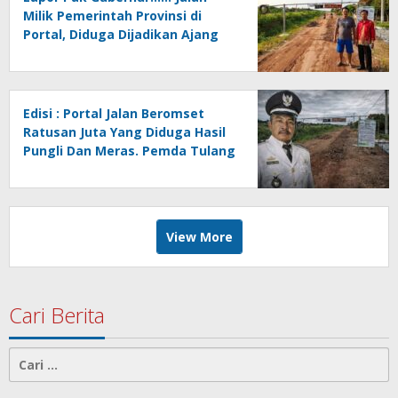
Milik Pemerintah Provinsi di
Portal, Diduga Dijadikan Ajang
Pungli Oleh Oknum Kakam
Khoirul Anam Cs
Edisi : Portal Jalan Beromset
Ratusan Juta Yang Diduga Hasil
Pungli Dan Meras. Pemda Tulang
Bawang Hilang Wibawa Oleh
Kakam Hargo Rejo…?
View More
Cari Berita
Cari
untuk: