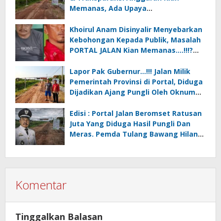
Memanas, Ada Upaya
Pembungkaman Suara Publik….!! *”
PORTAL vs KEBIJAKAN BODONG
Khoirul Anam Disinyalir Menyebarkan
Kebohongan Kepada Publik, Masalah
PORTAL JALAN Kian Memanas….!!!?
(Undang-undang vs Kebijakan
Bodong).
Lapor Pak Gubernur…!!! Jalan Milik
Pemerintah Provinsi di Portal, Diduga
Dijadikan Ajang Pungli Oleh Oknum
Kakam Khoirul Anam Cs
Edisi : Portal Jalan Beromset Ratusan
Juta Yang Diduga Hasil Pungli Dan
Meras. Pemda Tulang Bawang Hilang
Wibawa Oleh Kakam Hargo Rejo…?
Komentar
Tinggalkan Balasan