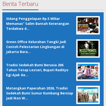
Berita Terbaru
Sidang Penggelapan Rp.5 Miliar
Memanas” Salim Bantah Keterangan
Terdakwa d…
Green Office Kelurahan Tangki Jadi
Contoh Pelestarian Lingkungan di
Jakarta Bara…
Tradisi Sedekah Bumi Berusia 206
Tahun Tetap Lestari, Bupati Radityo
Egi Ajak Ge…
Matangkan Paperahan 2026, Tradisi
Sedekah Bumi Sumur Kumbang Bersiap
Jadi Ikon W…