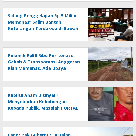
Sidang Penggelapan Rp.5 Miliar
Memanas” Salim Bantah
Keterangan Terdakwa di Bawah
Sumpah!
Polemik Rp50 Ribu Per-tonase
Gabah & Transparansi Anggaran
Kian Memanas, Ada Upaya
Pembungkaman Suara Publik….!!
*” PORTAL vs KEBIJAKAN
BODONG
Khoirul Anam Disinyalir
Menyebarkan Kebohongan
Kepada Publik, Masalah PORTAL
JALAN Kian Memanas….!!!?
(Undang-undang vs Kebijakan
Bodong).
Lapor Pak Gubernur…!!! Jalan