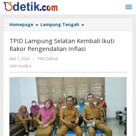
Lewati
ke
konten
Homepage
»
Lampung Tengah
»
TPID
Lampung
Selatan
TPID Lampung Selatan Kembali Ikuti
Kembali
Rakor Pengendalian Inflasi
Ikuti
Rakor
Mei 7, 2024
oleh
-
1962 Dilihat
Pengendalian
Andika
oleh
Andika
Inflasi