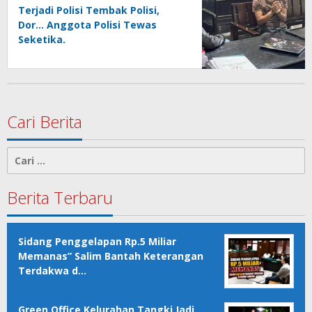
Terjadi Polisi Tembak Polisi,
Dor… Anggota Polisi Tewas
Seketika.
Cari Berita
Cari
untuk:
Berita Terbaru
Sidang Penggelapan Rp.5 Miliar
Memanas” Salim Bantah Keterangan
Terdakwa d…
Green Office Kelurahan Tangki Jadi