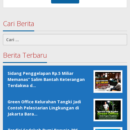
Cari Berita
Cari
untuk:
Berita Terbaru
Sidang Penggelapan Rp.5 Miliar
Memanas” Salim Bantah Keterangan
Terdakwa d…
Green Office Kelurahan Tangki Jadi
Contoh Pelestarian Lingkungan di
Jakarta Bara…