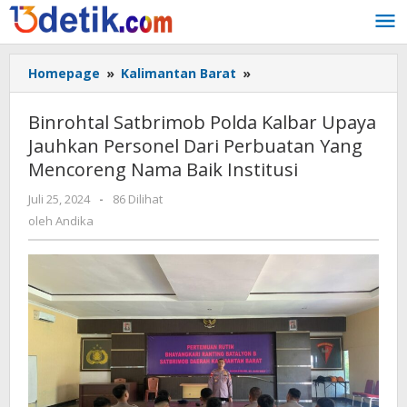
Lewati
ke
konten
Homepage
»
Kalimantan Barat
»
Binrohtal
Satbrimob
Polda
Binrohtal Satbrimob Polda Kalbar Upaya
Kalbar
Jauhkan Personel Dari Perbuatan Yang
Upaya
Mencoreng Nama Baik Institusi
Jauhkan
Personel
Juli 25, 2024
oleh
-
86 Dilihat
Dari
Andika
oleh
Andika
Perbuatan
Yang
Mencoreng
Nama
Baik
Institusi