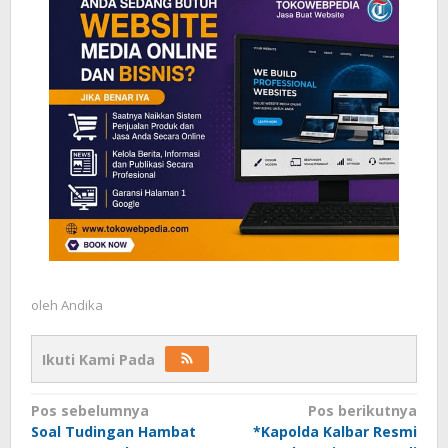
oleh
Andika
Ikuti Kami Pada
Navigasi
Pos sebelumnya
Pos berikutnya
Soal Tudingan Hambat
*Kapolda Kalbar Resmi
pos