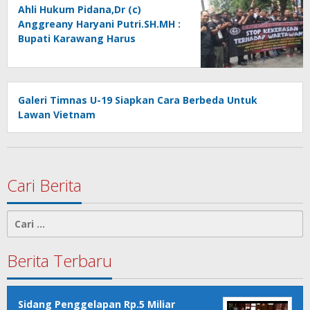
Ahli Hukum Pidana,Dr (c)
Anggreany Haryani Putri.SH.MH :
Bupati Karawang Harus
Bertanggung Jawab Mengambil
Tindakkan Tegas Terhadap
Oknum ASN Yang Tak Bermoral
Galeri Timnas U-19 Siapkan Cara Berbeda Untuk
Lawan Vietnam
Cari Berita
Cari
untuk:
Berita Terbaru
Sidang Penggelapan Rp.5 Miliar