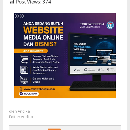
Post Views:
374
oleh
Andika
Editor: Andika