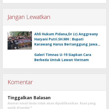
Jangan Lewatkan
Ahli Hukum Pidana,Dr (c) Anggreany
Haryani Putri.SH.MH : Bupati
Karawang Harus Bertanggung Jawab
Mengambil Tindakkan Tegas
Terhadap Oknum ASN Yang Tak
Galeri Timnas U-19 Siapkan Cara
Bermoral
Berbeda Untuk Lawan Vietnam
Komentar
Tinggalkan Balasan
Alamat email Anda tidak akan dipublikasikan.
Ruas yang
wajib ditandai
*