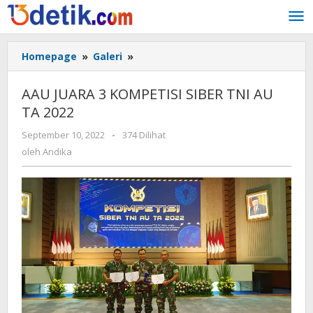
Lewati
ke
konten
Homepage
»
Galeri
»
AAU
JUARA
3
AAU JUARA 3 KOMPETISI SIBER TNI AU
KOMPETISI
TA 2022
SIBER
TNI
September 10, 2022
oleh
-
374 Dilihat
AU
Andika
oleh
Andika
TA
2022