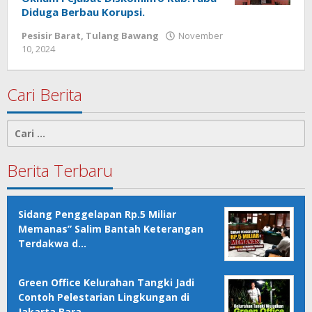
29,
Diduga Berbau Korupsi.
2025
Pesisir Barat
,
Tulang Bawang
November
oleh
10, 2024
oleh
Andika
Andika
Cari Berita
Cari
untuk:
Berita Terbaru
Sidang Penggelapan Rp.5 Miliar
Memanas” Salim Bantah Keterangan
Terdakwa d…
Green Office Kelurahan Tangki Jadi
Contoh Pelestarian Lingkungan di
Jakarta Bara…