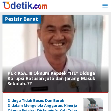
Lewati
ke
konten
Pesisir Barat
PERIKSA..!!! Oknum Kepsek “HE” Diduga
Korupsi Ratusan Juta dan Jarang Masuk
Sekolah..??
Pesisir
Diduga Tidak Becus Dan Buruk
Barat
Didalam Mengelola Anggaran, Kinerja
April
Oknum Pejabat Diskominfo Kab.Tuba