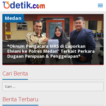
Lewati
ke
konten
Medan
*Oknum Pengacara MRS di Laporkan
Elviani ke Polres Medan” Terkait Perkara
Dugaan Penipuan & Penggelapan*
Medan
Cari Berita
November
9,
Cari
2025
untuk:
oleh
Andika
Berita Terbaru