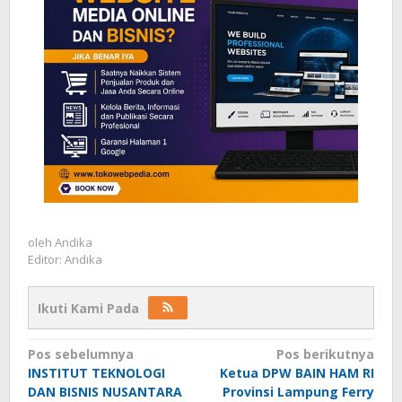
oleh
Andika
Editor: Andika
Ikuti Kami Pada
Navigasi
Pos sebelumnya
Pos berikutnya
INSTITUT TEKNOLOGI
Ketua DPW BAIN HAM RI
pos
DAN BISNIS NUSANTARA
Provinsi Lampung Ferry