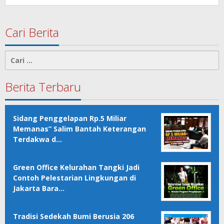
Cari Berita
Cari
untuk:
Berita Terbaru
Sidang Penggelapan Rp.5 Miliar
Memanas” Salim Bantah Keterangan
Terdakwa d…
Green Office Kelurahan Tangki Jadi
Contoh Pelestarian Lingkungan di
Jakarta Bara…
Tradisi Sedekah Bumi Berusia 206