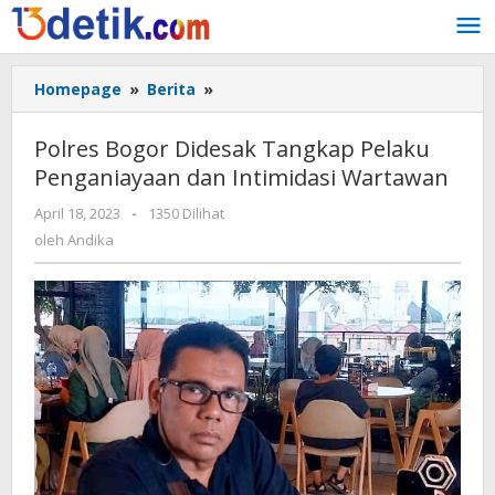
Lewati
ke
konten
Homepage
»
Berita
»
Polres
Bogor
Didesak
Polres Bogor Didesak Tangkap Pelaku
Tangkap
Penganiayaan dan Intimidasi Wartawan
Pelaku
Penganiayaan
April 18, 2023
oleh
-
1350 Dilihat
dan
Andika
oleh
Andika
Intimidasi
Wartawan