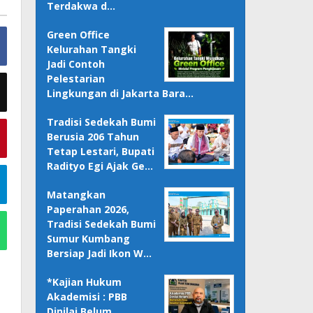
Terdakwa d…
Green Office
Kelurahan Tangki
Jadi Contoh
Pelestarian
Lingkungan di Jakarta Bara…
Tradisi Sedekah Bumi
Berusia 206 Tahun
Tetap Lestari, Bupati
Radityo Egi Ajak Ge…
Matangkan
Paperahan 2026,
Tradisi Sedekah Bumi
Sumur Kumbang
Bersiap Jadi Ikon W…
*Kajian Hukum
Akademisi : PBB
Dinilai Belum