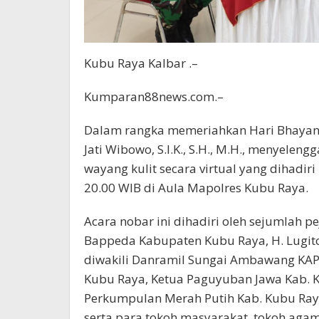
Kubu Raya Kalbar .–
Kumparan88news.com.–
Dalam rangka memeriahkan Hari Bhayang
Jati Wibowo, S.I.K., S.H., M.H., menyele
wayang kulit secara virtual yang dihadiri
20.00 WIB di Aula Mapolres Kubu Raya.
Acara nobar ini dihadiri oleh sejumlah p
Bappeda Kabupaten Kubu Raya, H. Lugito,
diwakili Danramil Sungai Ambawang KAP
Kubu Raya, Ketua Paguyuban Jawa Kab. Kub
Perkumpulan Merah Putih Kab. Kubu Ray
serta para tokoh masyarakat, tokoh agam