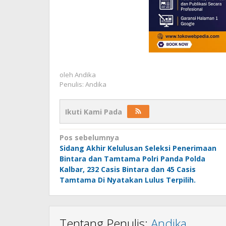
oleh
Andika
Penulis: Andika
Ikuti Kami Pada
Navigasi
Pos sebelumnya
Sidang Akhir Kelulusan Seleksi Penerimaan
pos
Bintara dan Tamtama Polri Panda Polda
Kalbar, 232 Casis Bintara dan 45 Casis
Tamtama Di Nyatakan Lulus Terpilih.
Tentang Penulis:
Andika