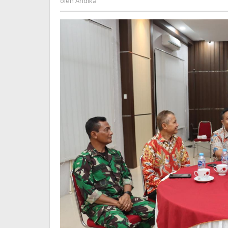
oleh
Andika