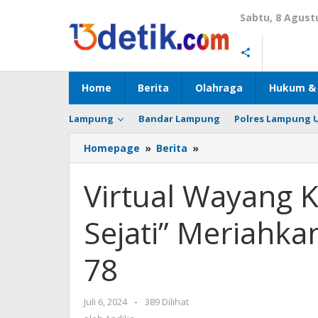
Lewati
Sabtu, 8 Agust
ke
konten
Home
Berita
Olahraga
Hukum & 
Lampung
Bandar Lampung
Polres Lampung 
Homepage
»
Berita
»
Virtual
Wayang
Kulit
Virtual Wayang K
"Tumurune
Wiji
Sejati” Meriahka
Sejati"
Meriahkan
Hari
78
Bhayangkara
ke-
78
Juli 6, 2024
oleh
-
389 Dilihat
Andika