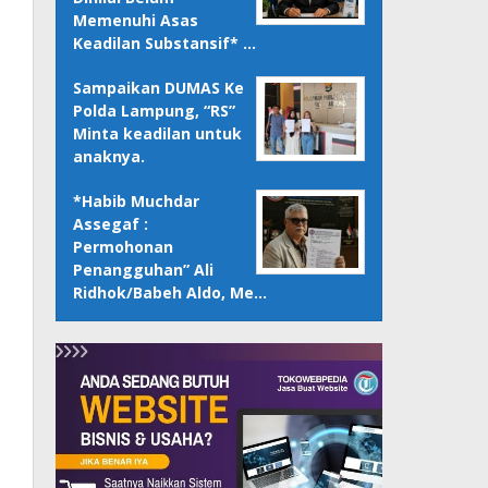
Memenuhi Asas
Keadilan Substansif* …
Sampaikan DUMAS Ke
Polda Lampung, “RS”
Minta keadilan untuk
anaknya.
*Habib Muchdar
Assegaf :
Permohonan
Penangguhan” Ali
Ridhok/Babeh Aldo, Me…