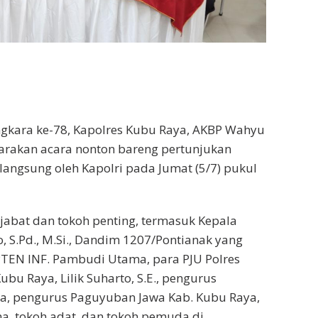
kara ke-78, Kapolres Kubu Raya, AKBP Wahyu
nggarakan acara nonton bareng pertunjukan
 langsung oleh Kapolri pada Jumat (5/7) pukul
ejabat dan tokoh penting, termasuk Kepala
 S.Pd., M.Si., Dandim 1207/Pontianak yang
TEN INF. Pambudi Utama, para PJU Polres
u Raya, Lilik Suharto, S.E., pengurus
a, pengurus Paguyuban Jawa Kab. Kubu Raya,
a, tokoh adat, dan tokoh pemuda di