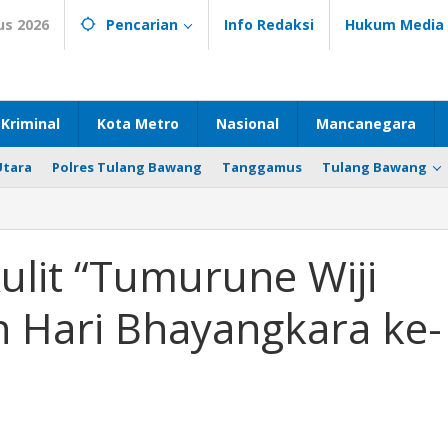
us 2026
Pencarian
Info Redaksi
Hukum Media
Kriminal
Kota Metro
Nasional
Mancanegara
Utara
Polres Tulang Bawang
Tanggamus
Tulang Bawang
ulit “Tumurune Wiji
n Hari Bhayangkara ke-