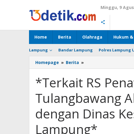
Lewati
Minggu, 9 Agus
ke
konten
Home
Berita
Olahraga
Hukum & 
Lampung
Bandar Lampung
Polres Lampung 
Homepage
»
Berita
»
*Terkait
RS
Penawar
*Terkait RS Pen
Medika,
PPWI
Tulangbawang Ak
Tulangbawang
Akan
Berkoordinasi
dengan Dinas Ke
dengan
Dinas
Lampung*
Kesehatan
Provinsi