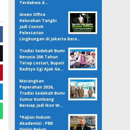
Terdakwa d…
Green Office
Kelurahan Tangki
Jadi Contoh
Pelestarian
Lingkungan di Jakarta Bara…
Tradisi Sedekah Bumi
Berusia 206 Tahun
Tetap Lestari, Bupati
Radityo Egi Ajak Ge…
Matangkan
Paperahan 2026,
Tradisi Sedekah Bumi
Sumur Kumbang
Bersiap Jadi Ikon W…
*Kajian Hukum
Akademisi : PBB
Dinilai Belum