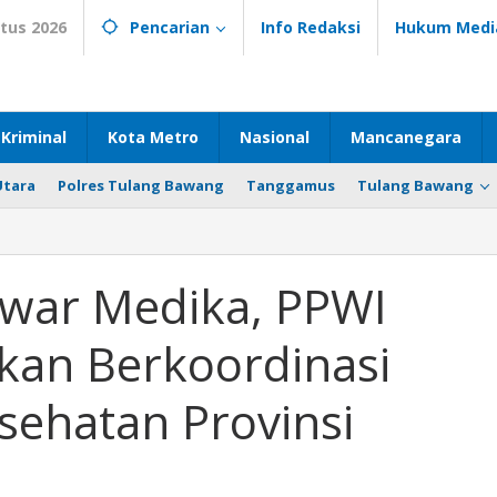
tus 2026
Pencarian
Info Redaksi
Hukum Medi
Kriminal
Kota Metro
Nasional
Mancanegara
Utara
Polres Tulang Bawang
Tanggamus
Tulang Bawang
awar Medika, PPWI
an Berkoordinasi
sehatan Provinsi