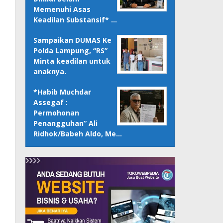
Memenuhi Asas
Keadilan Substansif* …
Sampaikan DUMAS Ke
Polda Lampung, “RS”
Minta keadilan untuk
anaknya.
*Habib Muchdar
Assegaf :
Permohonan
Penangguhan” Ali
Ridhok/Babeh Aldo, Me…