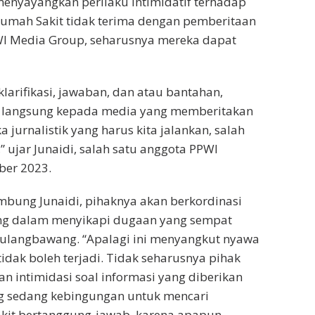
nyayangkan perilaku intimidatif terhadap
 Rumah Sakit tidak terima dengan pemberitaan
WI Media Group, seharusnya mereka dapat
larifikasi, jawaban, dan atau bantahan,
 langsung kepada media yang memberitakan
 jurnalistik yang harus kita jalankan, salah
ujar Junaidi, salah satu anggota PPWI
ber 2023.
ambung Junaidi, pihaknya akan berkordinasi
ng dalam menyikapi dugaan yang sempat
 Tulangbawang. “Apalagi ini menyangkut nyawa
tidak boleh terjadi. Tidak seharusnya pihak
intimidasi soal informasi yang diberikan
ng sedang kebingungan untuk mencari
akit bertanggung-jawab, karena apapun