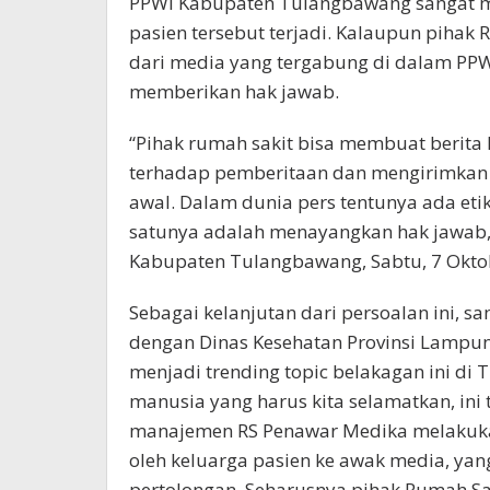
PPWI Kabupaten Tulangbawang sangat me
pasien tersebut terjadi. Kalaupun pihak
dari media yang tergabung di dalam PP
memberikan hak jawab.
“Pihak rumah sakit bisa membuat berita k
terhadap pemberitaan dan mengirimkan
awal. Dalam dunia pers tentunya ada etika
satunya adalah menayangkan hak jawab,” 
Kabupaten Tulangbawang, Sabtu, 7 Okto
Sebagai kelanjutan dari persoalan ini, s
dengan Dinas Kesehatan Provinsi Lampu
menjadi trending topic belakagan ini di
manusia yang harus kita selamatkan, ini 
manajemen RS Penawar Medika melakukan 
oleh keluarga pasien ke awak media, ya
pertolongan. Seharusnya pihak Rumah S