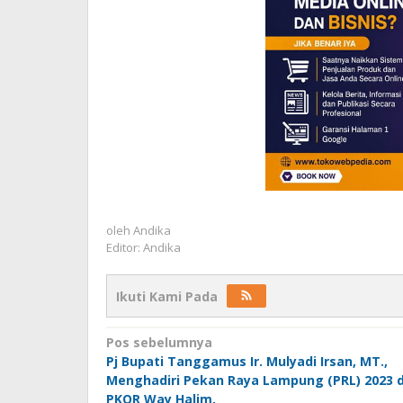
oleh
Andika
Editor: Andika
Ikuti Kami Pada
Navigasi
Pos sebelumnya
Pj Bupati Tanggamus Ir. Mulyadi Irsan, MT.,
pos
Menghadiri Pekan Raya Lampung (PRL) 2023 d
PKOR Way Halim,