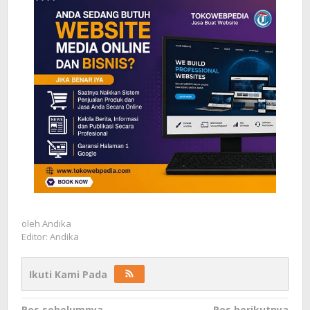
oleh
Andika
Editor: Andika
Ikuti Kami Pada
Pos sebelumnya
Pos berikutnya