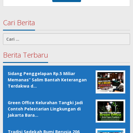
Cari Berita
Cari
untuk:
Berita Terbaru
Sidang Penggelapan Rp.5 Miliar
Memanas” Salim Bantah Keterangan
Terdakwa d…
Green Office Kelurahan Tangki Jadi
Contoh Pelestarian Lingkungan di
Jakarta Bara…
Tradisi Sedekah Bumi Berusia 206