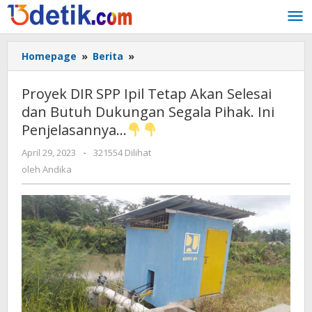
Lewati
ke
konten
Homepage
»
Berita
»
Proyek
DIR
SPP
Proyek DIR SPP Ipil Tetap Akan Selesai
Ipil
dan Butuh Dukungan Segala Pihak. Ini
Tetap
Penjelasannya…
Akan
Selesai
April 29, 2023
oleh
-
321554 Dilihat
dan
Andika
oleh
Andika
Butuh
Dukungan
Segala
Pihak.
Ini
Penjelasannya...