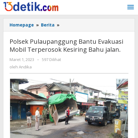
Lewati
ke
konten
Homepage
»
Berita
»
Polsek
Pulaupanggung
Bantu
Polsek Pulaupanggung Bantu Evakuasi
Evakuasi
Mobil Terperosok Kesiring Bahu jalan.
Mobil
Terperosok
Maret 1, 2023
oleh
-
597 Dilihat
Kesiring
Andika
oleh
Andika
Bahu
jalan.