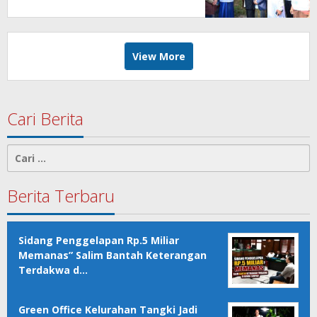
View More
Cari Berita
Cari
untuk:
Berita Terbaru
Sidang Penggelapan Rp.5 Miliar
Memanas” Salim Bantah Keterangan
Terdakwa d…
Green Office Kelurahan Tangki Jadi