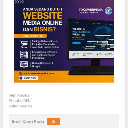
oleh
Andika
Penulis: DENI
Editor: Andika
Ikuti Kami Pada