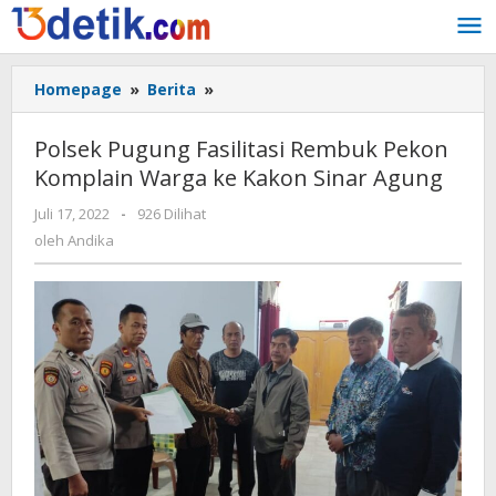
Lewati
ke
konten
Homepage
»
Berita
»
Polsek
Pugung
Fasilitasi
Polsek Pugung Fasilitasi Rembuk Pekon
Rembuk
Komplain Warga ke Kakon Sinar Agung
Pekon
Komplain
Juli 17, 2022
oleh
-
926 Dilihat
Warga
Andika
oleh
Andika
ke
Kakon
Sinar
Agung