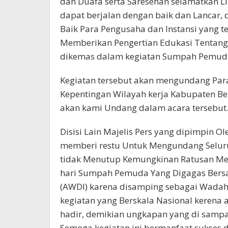
dan Duafa serta Saresehan selamatkan L
dapat berjalan dengan baik dan Lancar, 
Baik Para Pengusaha dan Instansi yang 
Memberikan Pengertian Edukasi Tentang
dikemas dalam kegiatan Sumpah Pemuda
Kegiatan tersebut akan mengundang Para
Kepentingan Wilayah kerja Kabupaten B
akan kami Undang dalam acara tersebut
Disisi Lain Majelis Pers yang dipimpin O
memberi restu Untuk Mengundang Seluru
tidak Menutup Kemungkinan Ratusan Med
hari Sumpah Pemuda Yang Digagas Bers
(AWDI) karena disamping sebagai Wadah S
kegiatan yang Berskala Nasional kerena 
hadir, demikian ungkapan yang di sam
Semoga kegiatan ini bermanfaat sukses 