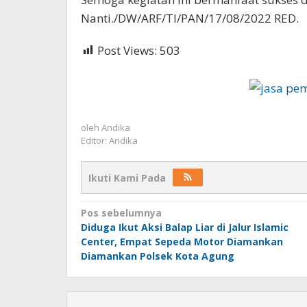
Nanti./DW/ARF/TI/PAN/17/08/2022 RED.
Post Views:
503
oleh
Andika
Editor: Andika
Ikuti Kami Pada
Navigasi
Pos sebelumnya
Diduga Ikut Aksi Balap Liar di Jalur Islamic
pos
Center, Empat Sepeda Motor Diamankan
Diamankan Polsek Kota Agung