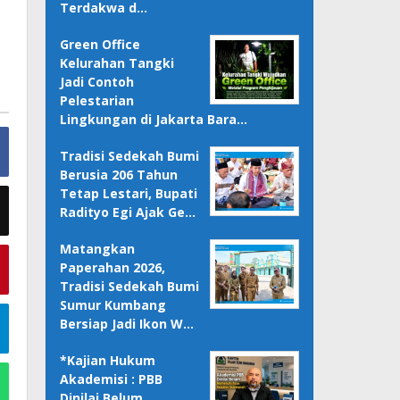
Terdakwa d…
Green Office
Kelurahan Tangki
Jadi Contoh
Pelestarian
Lingkungan di Jakarta Bara…
Tradisi Sedekah Bumi
Berusia 206 Tahun
Tetap Lestari, Bupati
Radityo Egi Ajak Ge…
Matangkan
Paperahan 2026,
Tradisi Sedekah Bumi
Sumur Kumbang
Bersiap Jadi Ikon W…
*Kajian Hukum
Akademisi : PBB
Dinilai Belum