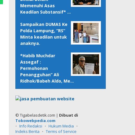
Memenuhi Asas
Keadilan Substansif* …
Sampaikan DUMAS Ke
Polda Lampung, “RS”
Minta keadilan untuk
anaknya.
*Habib Muchdar
Assegaf :
Permohonan
Penangguhan” Ali
Ridhok/Babeh Aldo, Me…
© Tigabelasdetik.com |
Dibuat di
Tokowebpedia.com
Info Redaksi
Hukum Media
Indeks Berita
Terms of Service