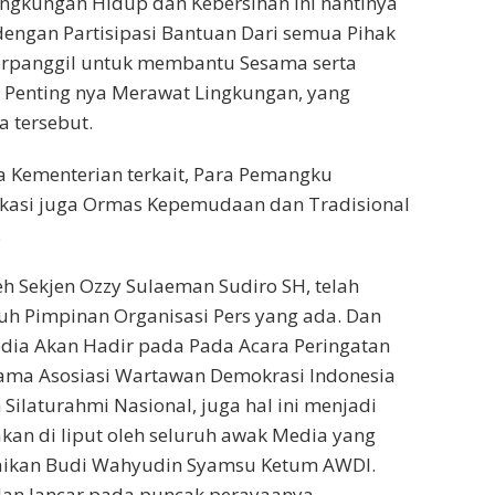
ingkungan Hidup dan Kebersihan ini nantinya
dengan Partisipasi Bantuan Dari semua Pihak
terpanggil untuk membantu Sesama serta
 Penting nya Merawat Lingkungan, yang
 tersebut.
 Kementerian terkait, Para Pemangku
ekasi juga Ormas Kepemudaan dan Tradisional
.
leh Sekjen Ozzy Sulaeman Sudiro SH, telah
h Pimpinan Organisasi Pers yang ada. Dan
ia Akan Hadir pada Pada Acara Peringatan
ama Asosiasi Wartawan Demokrasi Indonesia
ilaturahmi Nasional, juga hal ini menjadi
akan di liput oleh seluruh awak Media yang
paikan Budi Wahyudin Syamsu Ketum AWDI.
dan lancar pada puncak perayaanya