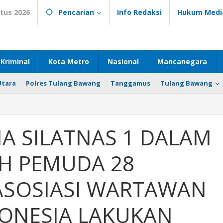
tus 2026
Pencarian
Info Redaksi
Hukum Medi
Kriminal
Kota Metro
Nasional
Mancanegara
Utara
Polres Tulang Bawang
Tanggamus
Tulang Bawang
MA SILATNAS 1 DALAM
H PEMUDA 28
ASOSIASI WARTAWAN
ONESIA LAKUKAN