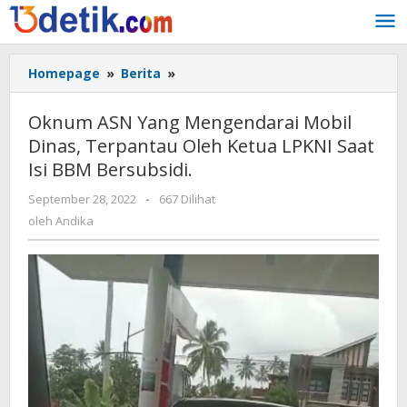
Lewati
ke
konten
Homepage
»
Berita
»
Oknum
ASN
Yang
Oknum ASN Yang Mengendarai Mobil
Mengendarai
Dinas, Terpantau Oleh Ketua LPKNI Saat
Mobil
Isi BBM Bersubsidi.
Dinas,
Terpantau
September 28, 2022
oleh
-
667 Dilihat
Oleh
Andika
oleh
Andika
Ketua
LPKNI
Saat
Isi
BBM
Bersubsidi.