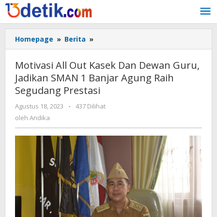
Lewati
ke
konten
Homepage
»
Berita
»
Motivasi
All
Out
Motivasi All Out Kasek Dan Dewan Guru,
Kasek
Jadikan SMAN 1 Banjar Agung Raih
Dan
Segudang Prestasi
Dewan
Guru,
Agustus 18, 2023
oleh
-
437 Dilihat
Jadikan
Andika
oleh
Andika
SMAN
1
Banjar
Agung
Raih
Segudang
Prestasi