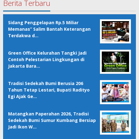
Berita Terbaru
Sidang Penggelapan Rp.5 Miliar
Memanas” Salim Bantah Keterangan
Terdakwa d…
Green Office Kelurahan Tangki Jadi
Contoh Pelestarian Lingkungan di
Jakarta Bara…
Tradisi Sedekah Bumi Berusia 206
Tahun Tetap Lestari, Bupati Radityo
Egi Ajak Ge…
Matangkan Paperahan 2026, Tradisi
Sedekah Bumi Sumur Kumbang Bersiap
Jadi Ikon W…