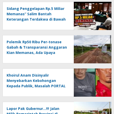
Sidang Penggelapan Rp.5 Miliar
Memanas” Salim Bantah
Keterangan Terdakwa di Bawah
Sumpah!
Polemik Rp50 Ribu Per-tonase
Gabah & Transparansi Anggaran
Kian Memanas, Ada Upaya
Pembungkaman Suara Publik….!!
*” PORTAL vs KEBIJAKAN
BODONG
Khoirul Anam Disinyalir
Menyebarkan Kebohongan
Kepada Publik, Masalah PORTAL
JALAN Kian Memanas….!!!?
(Undang-undang vs Kebijakan
Bodong).
Lapor Pak Gubernur…!!! Jalan
Milik Pemerintah Provinsi di