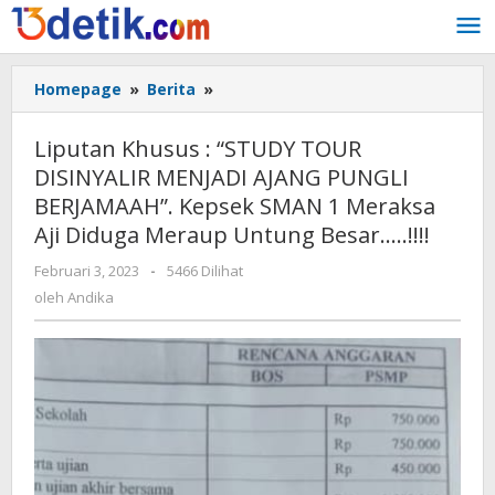
Lewati
ke
konten
Homepage
»
Berita
»
Liputan
Khusus
:
Liputan Khusus : “STUDY TOUR
"STUDY
DISINYALIR MENJADI AJANG PUNGLI
TOUR
BERJAMAAH”. Kepsek SMAN 1 Meraksa
DISINYALIR
MENJADI
Aji Diduga Meraup Untung Besar…..!!!!
AJANG
Februari 3, 2023
oleh
-
5466 Dilihat
PUNGLI
Andika
oleh
Andika
BERJAMAAH".
Kepsek
SMAN
1
Meraksa
Aji
Diduga
Meraup
Untung