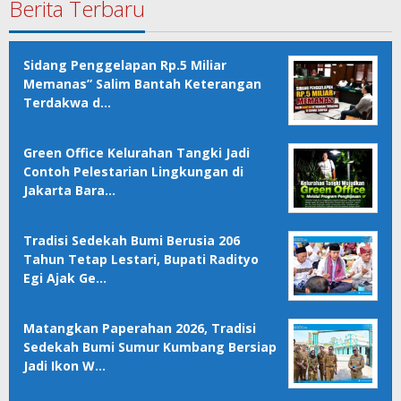
Berita Terbaru
Sidang Penggelapan Rp.5 Miliar
Memanas” Salim Bantah Keterangan
Terdakwa d…
Green Office Kelurahan Tangki Jadi
Contoh Pelestarian Lingkungan di
Jakarta Bara…
Tradisi Sedekah Bumi Berusia 206
Tahun Tetap Lestari, Bupati Radityo
Egi Ajak Ge…
Matangkan Paperahan 2026, Tradisi
Sedekah Bumi Sumur Kumbang Bersiap
Jadi Ikon W…