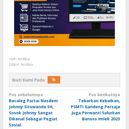
oleh
Andika
Editor: Andika
Ikuti Kami Pada
Navigasi
Pos sebelumnya
Pos berikutnya
Bacaleg Partai Nasdem
Tebarkan Kebaikan,
pos
Johnny Situwanda.SH,
PSMTI Gandeng Persaja
Sosok Johnny Sangat
Juga Perwanti Salurkan
Dikenal Sebagai Pegiat
Bansos Imlek 2023
Sosial.