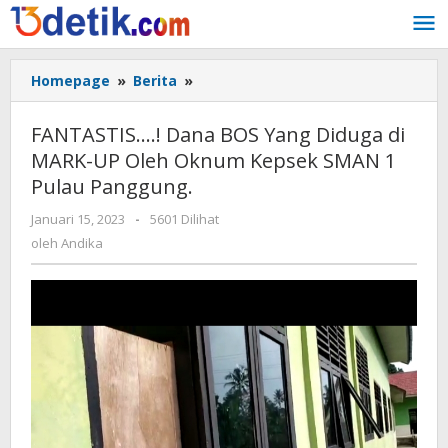
Lewati
ke
konten
Homepage
»
Berita
»
FANTASTIS....!
Dana
BOS
FANTASTIS….! Dana BOS Yang Diduga di
Yang
MARK-UP Oleh Oknum Kepsek SMAN 1
Diduga
Pulau Panggung.
di
MARK-
Januari 15, 2023
oleh
-
5601 Dilihat
UP
Andika
oleh
Andika
Oleh
Oknum
Kepsek
SMAN
1
Pulau
Panggung.