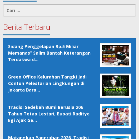
Cari
untuk:
Berita Terbaru
Sidang Penggelapan Rp.5 Miliar
Memanas” Salim Bantah Keterangan
Terdakwa d…
Green Office Kelurahan Tangki Jadi
Contoh Pelestarian Lingkungan di
Jakarta Bara…
Tradisi Sedekah Bumi Berusia 206
Tahun Tetap Lestari, Bupati Radityo
Egi Ajak Ge…
Matangkan Paperahan 2026, Tradisi