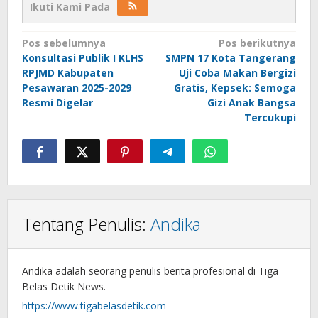
Ikuti Kami Pada
Navigasi
Pos sebelumnya
Pos berikutnya
Konsultasi Publik I KLHS
SMPN 17 Kota Tangerang
pos
RPJMD Kabupaten
Uji Coba Makan Bergizi
Pesawaran 2025-2029
Gratis, Kepsek: Semoga
Resmi Digelar
Gizi Anak Bangsa
Tercukupi
Tentang Penulis:
Andika
Andika adalah seorang penulis berita profesional di Tiga
Belas Detik News.
https://www.tigabelasdetik.com