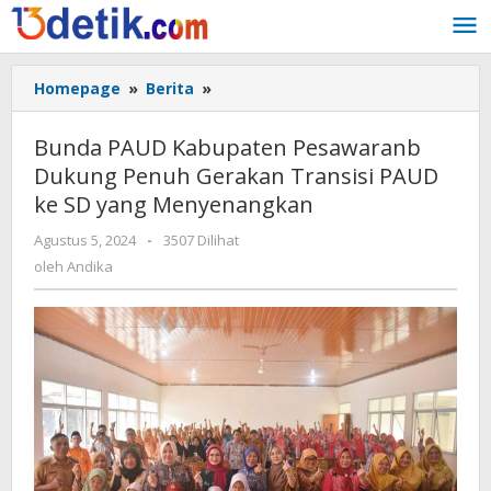
Lewati
ke
konten
Homepage
»
Berita
»
Bunda
PAUD
Kabupaten
Bunda PAUD Kabupaten Pesawaranb
Pesawaranb
Dukung Penuh Gerakan Transisi PAUD
Dukung
ke SD yang Menyenangkan
Penuh
Gerakan
Agustus 5, 2024
oleh
-
3507 Dilihat
Transisi
Andika
oleh
Andika
PAUD
ke
SD
yang
Menyenangkan