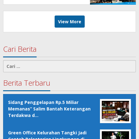
View More
Cari Berita
Cari
untuk:
Berita Terbaru
Sidang Penggelapan Rp.5 Miliar
Memanas” Salim Bantah Keterangan
Terdakwa d…
Green Office Kelurahan Tangki Jadi