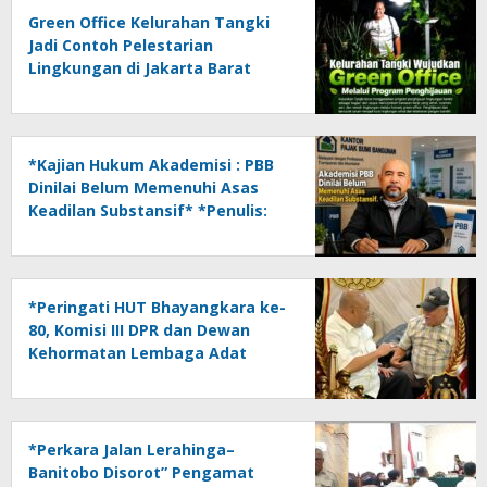
Green Office Kelurahan Tangki
Jadi Contoh Pelestarian
Lingkungan di Jakarta Barat
*Kajian Hukum Akademisi : PBB
Dinilai Belum Memenuhi Asas
Keadilan Substansif* *Penulis:
Herry Kasymir Oyin*
*Peringati HUT Bhayangkara ke-
80, Komisi III DPR dan Dewan
Kehormatan Lembaga Adat
Dayak Kalsel Apresiasi Kinerja
Polri*
*Perkara Jalan Lerahinga–
Banitobo Disorot” Pengamat