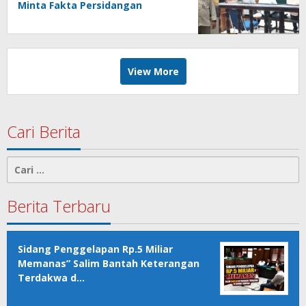
Minta Fakta Persidangan
Dicermati!*
View More
Cari Berita
Cari
untuk:
Berita Terbaru
Sidang Penggelapan Rp.5 Miliar
Memanas” Salim Bantah Keterangan
Terdakwa d…