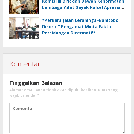
Komisi III DPR dan Dewan Kehormatan
Lembaga Adat Dayak Kalsel Apresiasi
Kinerja Polri*
*Perkara Jalan Lerahinga–Banitobo
Disorot” Pengamat Minta Fakta
Persidangan Dicermati!*
Komentar
Tinggalkan Balasan
Alamat email Anda tidak akan dipublikasikan.
Ruas yang
wajib ditandai
*