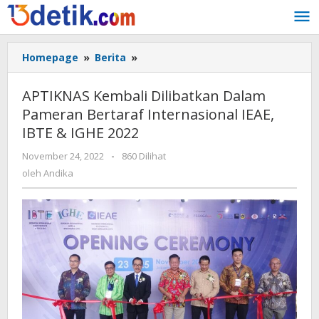
Lewati
ke
konten
Homepage
»
Berita
»
APTIKNAS
Kembali
Dilibatkan
APTIKNAS Kembali Dilibatkan Dalam
Dalam
Pameran Bertaraf Internasional IEAE,
Pameran
IBTE & IGHE 2022
Bertaraf
Internasional
November 24, 2022
oleh
-
860 Dilihat
IEAE,
Andika
oleh
Andika
IBTE
&
IGHE
2022